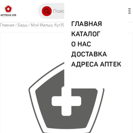
Перейти к содержимому
Поиск товаров
🛒 0
М
ГЛАВНАЯ
Главная
/
Бады
/ Мой Малыш бут.150мл арт.11701
КАТАЛОГ
О НАС
ДОСТАВКА
АДРЕСА АПТЕК