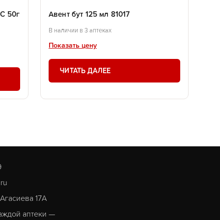
.С 50г
Авент бут 125 мл 81017
В наличии в 3 аптеках
Показать цену
ЧИТАТЬ ДАЛЕЕ
9
.ru
. Агасиева 17А
аждой аптеки —