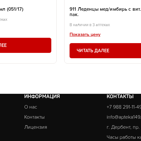
мл (051/17)
911 Леденцы мед/имбирь с вит
пак.
еках
В наличии в 3 аптеках
Показать цену
ЛЕЕ
ЧИТАТЬ ДАЛЕЕ
ИНФОРМАЦИЯ
КОНТАКТЫ
О нас
+7 988 291-11-4
Контакты
info@apteka149
Лицензия
г. Дербент, пр
Часы работы к