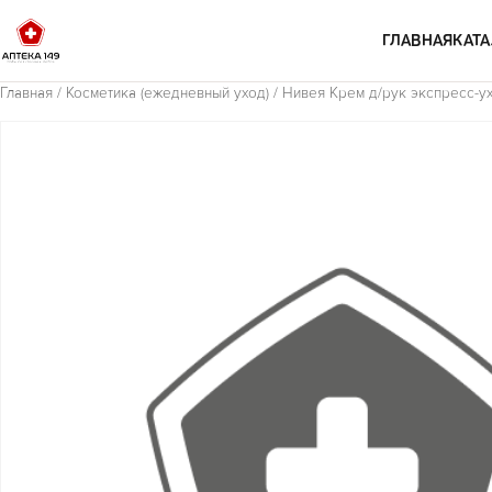
Перейти к содержимому
ГЛАВНАЯ
КАТА
Главная
/
Косметика (ежедневный уход)
/ Нивея Крем д/рук экспресс-ух