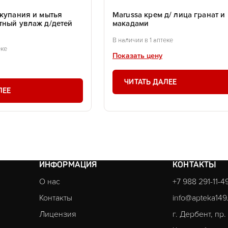
 купания и мытья
Marussa крем д/ лица гранат и
тный увлаж д/детей
макадами
В наличии в 1 аптеке
еке
Показать цену
ЧИТАТЬ ДАЛЕЕ
ЛЕЕ
ИНФОРМАЦИЯ
КОНТАКТЫ
О нас
+7 988 291-11-4
Контакты
info@apteka149
Лицензия
г. Дербент, пр