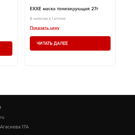
EXXE маска тонизирующая 27г
В наличии в 1 аптеке
Показать цену
ЧИТАТЬ ДАЛЕЕ
9
.ru
. Агасиева 17А