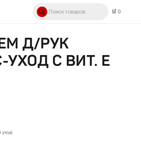
Поиск товаров
🛒 0
ЕМ Д/РУК
-УХОД С ВИТ. Е
 уход)