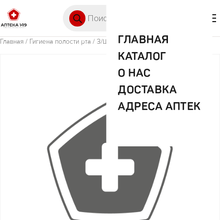
Перейти к содержимому
Поиск товаров
🛒 0
М
ГЛАВНАЯ
Главная
/
Гигиена полости рта
/ З/Щ Лонга Вита детская F-22
КАТАЛОГ
О НАС
ДОСТАВКА
АДРЕСА АПТЕК