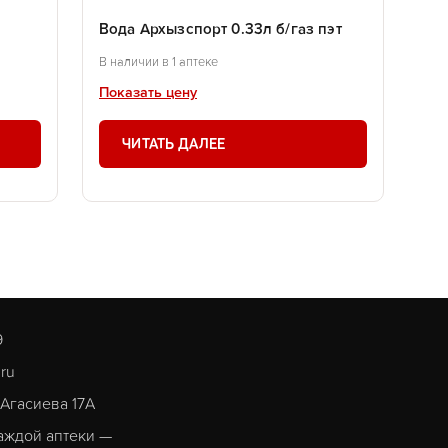
Вода Архызспорт 0.33л б/газ пэт
В наличии в 1 аптеке
Показать цену
ЧИТАТЬ ДАЛЕЕ
9
.ru
. Агасиева 17А
аждой аптеки —