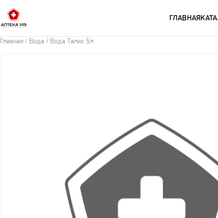
Перейти к содержимому
ГЛАВНАЯ
КАТА
Главная
/
Вода
/ Вода Талих 5л