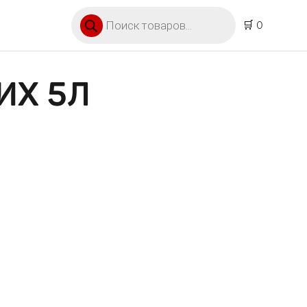
Поиск товаров
🛒 0
ИХ 5Л