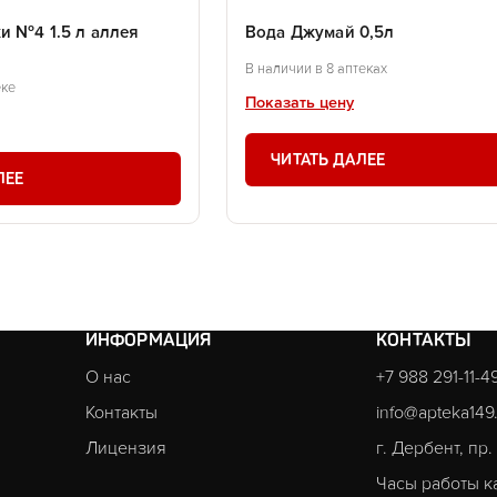
и №4 1.5 л аллея
Вода Джумай 0,5л
В наличии в 8 аптеках
еке
Показать цену
ЧИТАТЬ ДАЛЕЕ
ЛЕЕ
ИНФОРМАЦИЯ
КОНТАКТЫ
О нас
+7 988 291-11-4
Контакты
info@apteka149
Лицензия
г. Дербент, пр
Часы работы к