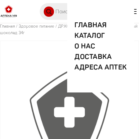
Перейти к содержимому
Поиск товаров
🛒 0
М
ГЛАВНАЯ
Главная
/
Здоровое питание
/ ДР.КОРНЕР десерт злаковый рис темный
шоколад 34г
КАТАЛОГ
О НАС
ДОСТАВКА
АДРЕСА АПТЕК