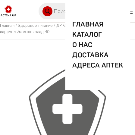
Перейти к содержимому
Поиск товаров
🛒 0
М
ГЛАВНАЯ
Главная
/
Здоровое питание
/ ДР.КОРНЕР шококранчи кукур-рис/
карамель/мол.шоколад 40г
КАТАЛОГ
О НАС
ДОСТАВКА
АДРЕСА АПТЕК