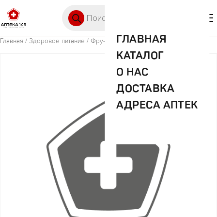
Перейти к содержимому
Поиск товаров
🛒 0
М
ГЛАВНАЯ
Главная
/
Здоровое питание
/ Фру-фру Мармелад бодо бородо 30г
КАТАЛОГ
О НАС
ДОСТАВКА
АДРЕСА АПТЕК