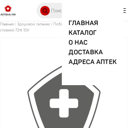
Перейти к содержимому
Поиск товаров
🛒 0
М
ГЛАВНАЯ
Главная
/
Здоровое питание
/ Победа горький шоколад бсахара со
стевией 72% 50г
КАТАЛОГ
О НАС
ДОСТАВКА
АДРЕСА АПТЕК