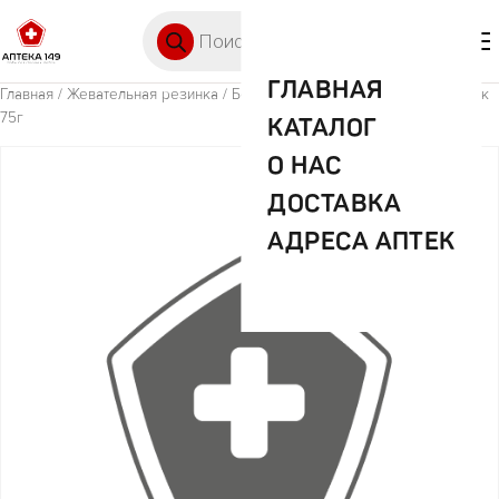
Перейти к содержимому
Поиск товаров
🛒 0
М
ГЛАВНАЯ
Главная
/
Жевательная резинка
/ Бебето жев.мармелад ананас/персик
75г
КАТАЛОГ
О НАС
ДОСТАВКА
АДРЕСА АПТЕК