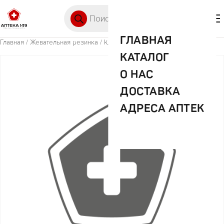
Перейти к содержимому
Поиск товаров
🛒 0
М
ГЛАВНАЯ
Главная
/
Жевательная резинка
/ Юпо жев.мармелад Кола 80г
КАТАЛОГ
О НАС
ДОСТАВКА
АДРЕСА АПТЕК