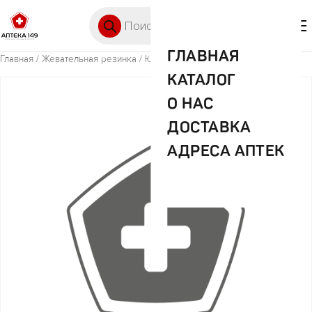
Перейти к содержимому
Поиск товаров
🛒 0
М
ГЛАВНАЯ
Главная
/
Жевательная резинка
/ Юпо жев.мармелад лента кола 50г
КАТАЛОГ
О НАС
ДОСТАВКА
АДРЕСА АПТЕК