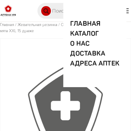
Перейти к содержимому
Поиск товаров
🛒 0
М
ГЛАВНАЯ
Главная
/
Жевательная резинка
/ Орбит Вайт Жеват резинка Сладкая
мята XXL 15 драже
КАТАЛОГ
О НАС
ДОСТАВКА
АДРЕСА АПТЕК