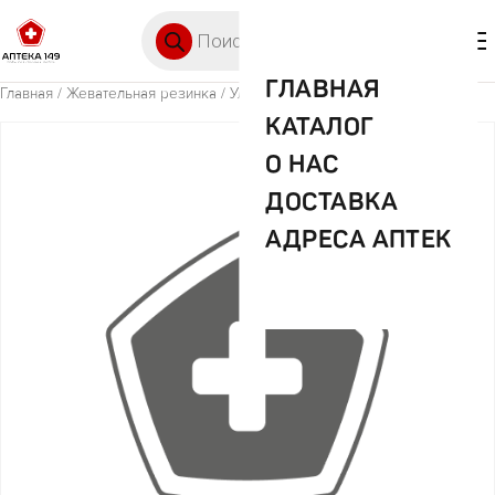
Перейти к содержимому
Поиск товаров
🛒 0
М
ГЛАВНАЯ
Главная
/
Жевательная резинка
/ Улкер мармелад в стаканчике 200г
КАТАЛОГ
О НАС
ДОСТАВКА
АДРЕСА АПТЕК