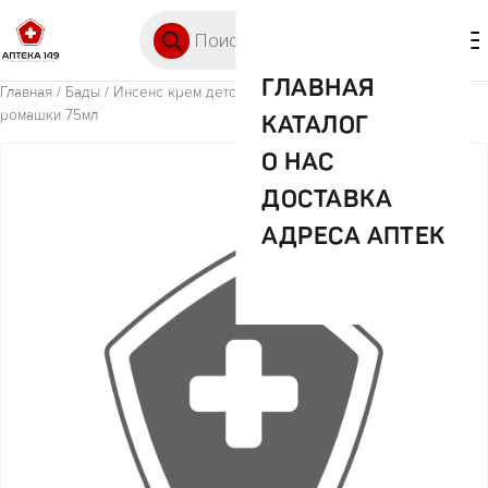
Перейти к содержимому
Поиск товаров
🛒 0
М
ГЛАВНАЯ
Главная
/
Бады
/ Инсенс крем детский масло миндаля/авокадо/
ромашки 75мл
КАТАЛОГ
О НАС
ДОСТАВКА
АДРЕСА АПТЕК