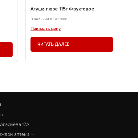
Агуша пюре 115г Фруктовое
В наличии в 1 аптеке
Показать цену
ЧИТАТЬ ДАЛЕЕ
9
.ru
. Агасиева 17А
аждой аптеки —