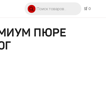
Поиск товаров
🛒 0
ЕМИУМ ПЮРЕ
0Г