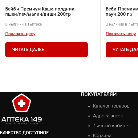
Бейби Премиум Каша полдник
Беби Премиум
пшен/печ/малин/вишн 200гр
пауч 200 гр
В наличии в 1 аптеке
В наличии в 7 апт
Показать цену
Показать цену
ЧИТАТЬ ДАЛЕЕ
ЧИТАТЬ ДА
ПОКУПАТЕЛЯМ
Каталог товаров
Адреса аптек
Личный кабинет
КАЧЕСТВО ДОСТУПНОЕ
Корзина