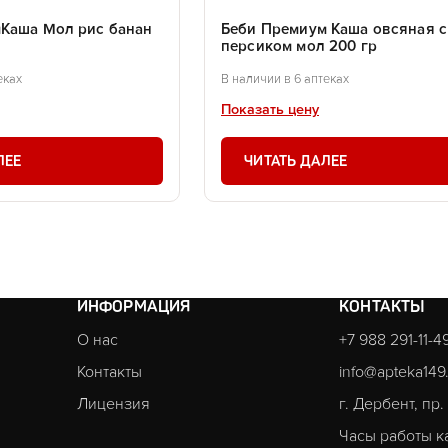
Каша Мол рис банан
Беби Премиум Каша овсяная с
персиком мол 200 гр
еках
В наличии в 6 аптеках
Показать цену
ЛЕЕ
ЧИТАТЬ ДАЛЕЕ
ИНФОРМАЦИЯ
КОНТАКТЫ
О нас
+7 988 291-11-4
Контакты
info@apteka149
Лицензия
г. Дербент, пр
Часы работы к