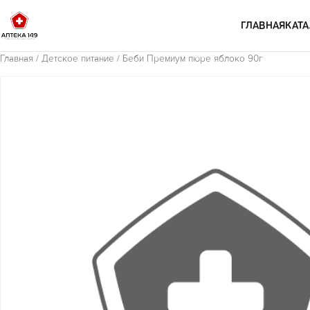
Перейти к содержимому
ГЛАВНАЯ
КАТА
Главная
/
Детское питание
/ Беби Премиум пюре яблоко 90г