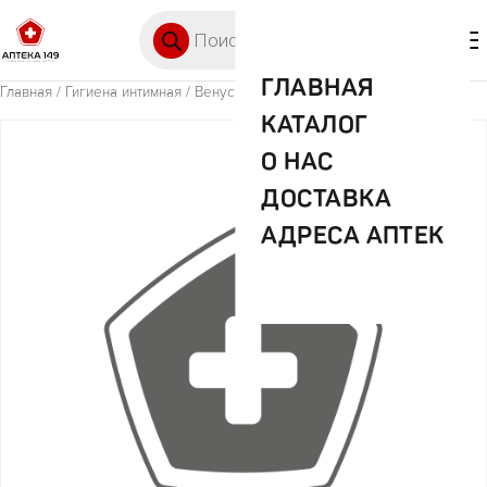
Перейти к содержимому
Поиск товаров
🛒 0
М
ГЛАВНАЯ
Главная
/
Гигиена интимная
/ Венус прокл.нормал №10
КАТАЛОГ
О НАС
ДОСТАВКА
АДРЕСА АПТЕК