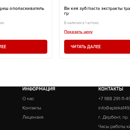
реш ополаскиватель
Ви кея зуб/паста экстракты тр
гр
еке
В наличии в 1 аптеке
Показать цену
ЛЕЕ
ЧИТАТЬ ДАЛЕЕ
ИНФОРМАЦИЯ
КОНТАКТЫ
О нас
+7 988 291-11-4
Контакты
info@apteka149
Лицензия
г. Дербент, пр
Часы работы к