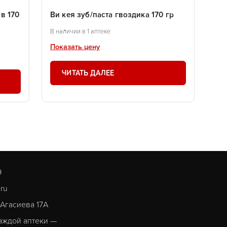
ав 170
Ви кея зуб/паста гвоздика 170 гр
В наличии в 1 аптеке
Показать цену
ЧИТАТЬ ДАЛЕЕ
9
.ru
. Агасиева 17А
аждой аптеки —