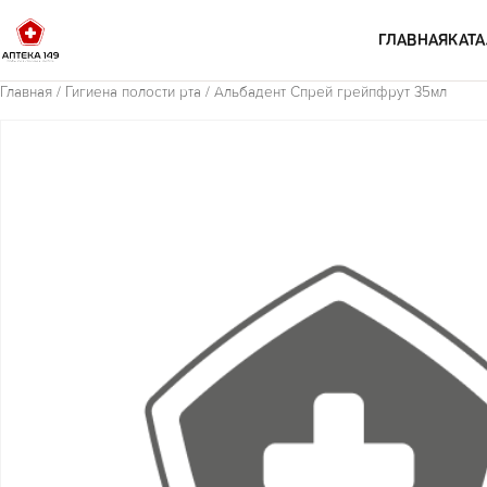
Перейти к содержимому
ГЛАВНАЯ
КАТА
Главная
/
Гигиена полости рта
/ Альбадент Спрей грейпфрут 35мл