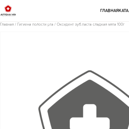
Перейти к содержимому
ГЛАВНАЯ
КАТА
Главная
/
Гигиена полости рта
/ Оксидент зуб.паста сладкая мята 100г