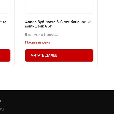
мята
Алиса Зуб.паста 3-6 лет банановый
милкшейк 65г
В наличии в 3 аптеках
Показать цену
ЧИТАТЬ ДАЛЕЕ
9
.ru