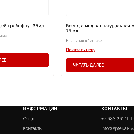
рей грейпфрут 35мл
Бленд-а-мед з/п натуральная 
75 мл
еках
В наличии в 1 аптеке
Показать цену
ЛЕЕ
ЧИТАТЬ ДАЛЕЕ
ИНФОРМАЦИЯ
КОНТАКТЫ
О нас
+7 988 291-11-4
Контакты
info@apteka149