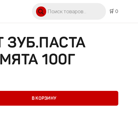
Поиск товаров
🛒 0
 ЗУБ.ПАСТА
МЯТА 100Г
.паста сладкая мята 100г
В КОРЗИНУ