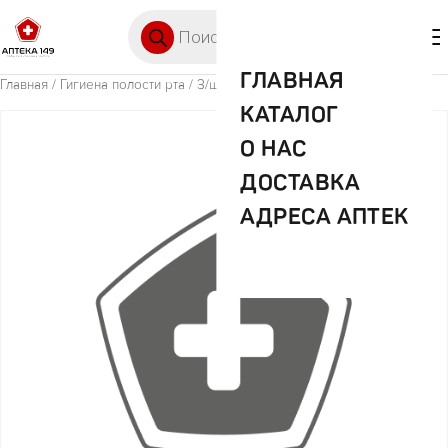
Перейти к содержимому
Поиск товаров
🛒 0
М
ГЛАВНАЯ
Главная
/
Гигиена полости рта
/ З/щ лонга вита SX-1
КАТАЛОГ
О НАС
ДОСТАВКА
АДРЕСА АПТЕК