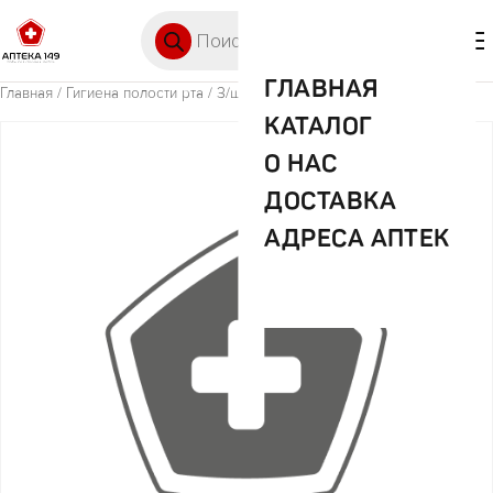
Перейти к содержимому
Поиск товаров
🛒 0
М
ГЛАВНАЯ
Главная
/
Гигиена полости рта
/ З/щ Сплат детская магия единорога
КАТАЛОГ
О НАС
ДОСТАВКА
АДРЕСА АПТЕК