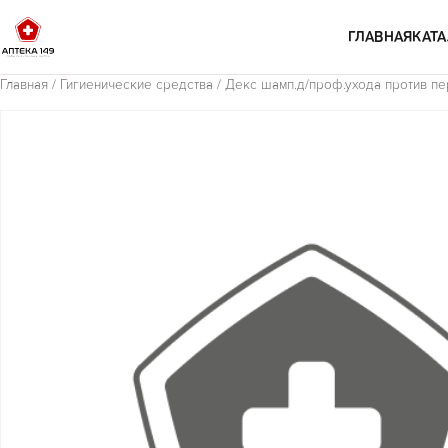
Перейти к содержимому
ГЛАВНАЯ
КАТА
Главная
/
Гигиенические средства
/ Декс шамп.д/проф.ухода против пе