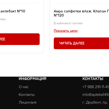
 антибакт №10
Амра салфетки влаж. Клапан 
№120
еках
В наличии в 1 аптеке
Показать цену
ЛЕЕ
ЧИТАТЬ ДАЛЕЕ
ИНФОРМАЦИЯ
КОНТАКТЫ
О нас
+7 988 291-11-4
Контакты
info@apteka149
Лицензия
г. Дербент, пр