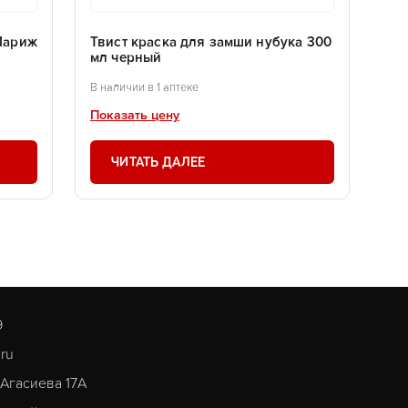
Париж
Твист краска для замши нубука 300
мл черный
В наличии в 1 аптеке
Показать цену
ЧИТАТЬ ДАЛЕЕ
9
.ru
. Агасиева 17А