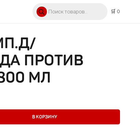
Поиск товаров
🛒 0
П.Д/
ДА ПРОТИВ
800 МЛ
проф.ухода против перхоти 800 мл
В КОРЗИНУ