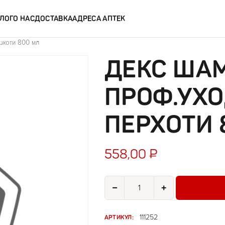
ЛОГ
О НАС
ДОСТАВКА
АДРЕСА АПТЕК
рхоти 800 мл
ДЕКС ШАМ
ПРОФ.УХО
ПЕРХОТИ 
558,00
₽
Количество товара Декс шамп.д/
−
+
АРТИКУЛ:
111252