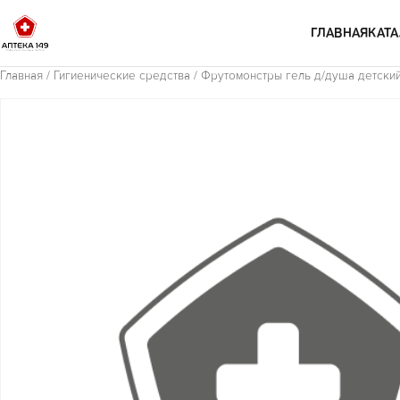
Перейти к содержимому
ГЛАВНАЯ
КАТА
Главная
/
Гигиенические средства
/ Фрутомонстры гель д/душа детски