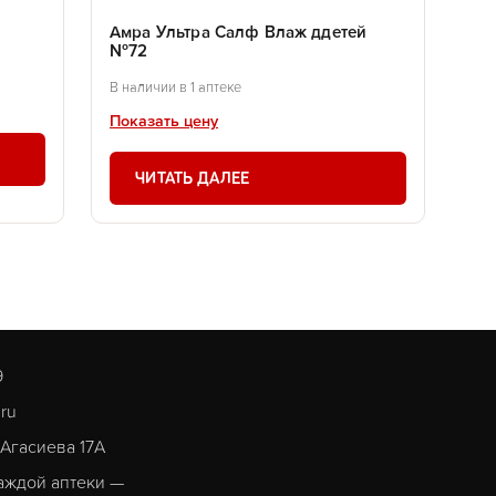
Амра Ультра Салф Влаж ддетей
№72
В наличии в 1 аптеке
Показать цену
ЧИТАТЬ ДАЛЕЕ
9
.ru
. Агасиева 17А
аждой аптеки —