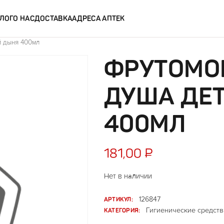
ЛОГ
О НАС
ДОСТАВКА
АДРЕСА АПТЕК
й дыня 400мл
ФРУТОМОН
ДУША ДЕ
400МЛ
181,00
₽
Нет в наличии
АРТИКУЛ:
126847
КАТЕГОРИЯ:
Гигиенические средств