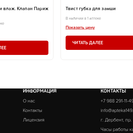
и влаж. Клапан Париж
Твист губка для замши
В наличии в 1 аптеке
еке
Показать цену
ЧИТАТЬ ДАЛЕЕ
ЛЕЕ
ИНФОРМАЦИЯ
КОНТАКТЫ
О нас
+7 988 291-11-4
Контакты
info@apteka149
Лицензия
г. Дербент, пр
Часы работы к