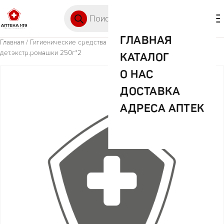
Перейти к содержимому
Поиск товаров
🛒 0
М
ГЛАВНАЯ
Главная
/
Гигиенические средства
/ Инсенс морская соль д/ванн
дет.экстр.ромашки 250г*2
КАТАЛОГ
О НАС
ДОСТАВКА
АДРЕСА АПТЕК