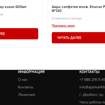
жир казан 600мл
Амра салфетки влаж. Клапан 
№120
еке
В наличии в 2 аптеках
Показать цену
ЛЕЕ
ЧИТАТЬ ДАЛЕЕ
ИНФОРМАЦИЯ
КОНТАКТЫ
О нас
+7 988 291-11-4
Контакты
info@apteka149
Лицензия
г. Дербент, пр
Часы работы к