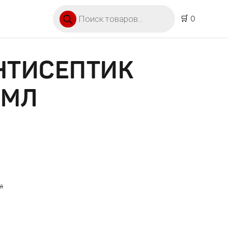
Поиск товаров
🛒 0
НТИСЕПТИК
 МЛ
а