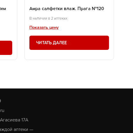
Рим
Амра салфетки влаж. Прага №120
В наличии в 2 аптеках
Показать цену
ЧИТАТЬ ДАЛЕЕ
9
.ru
. Агасиева 17А
аждой аптеки —