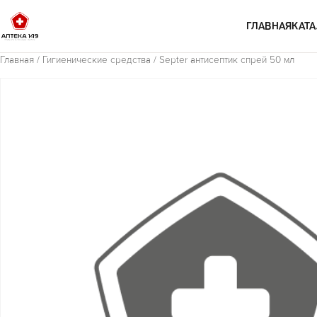
Перейти к содержимому
ГЛАВНАЯ
КАТА
Главная
/
Гигиенические средства
/ Septer антисептик спрей 50 мл