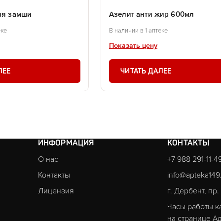
ля замши
Азелит анти жир 600мл
еке
В наличии в 1 аптеке
Показать цену
ЛЕЕ
ЧИТАТЬ ДАЛЕЕ
ИНФОРМАЦИЯ
КОНТАКТЫ
О нас
+7 988 291-11-4
Контакты
info@apteka149
Лицензия
г. Дербент, пр
Часы работы к
на странице
Ад