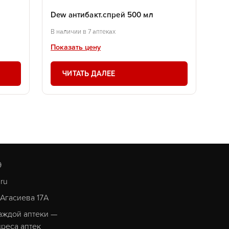
Dew антибакт.спрей 500 мл
В наличии в 7 аптеках
Показать цену
ЧИТАТЬ ДАЛЕЕ
9
.ru
. Агасиева 17А
аждой аптеки —
реса аптек