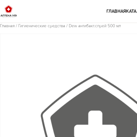
Перейти к содержимому
ГЛАВНАЯ
КАТА
Главная
/
Гигиенические средства
/ Dew антибакт.спрей 500 мл