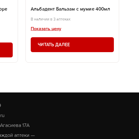
оре
Альбадент Бальзам с мумие 400мл
В наличии в 3 аптеках
Показать цену
ЧИТАТЬ ДАЛЕЕ
9
.ru
. Агасиева 17А
аждой аптеки —