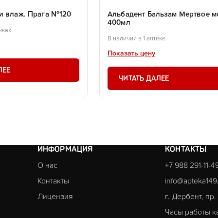
и влаж. Прага №120
Альбадент Бальзам Мертвое м
400мл
еках
В наличии в 1 аптеке
Показать цену
ЛЕЕ
ЧИТАТЬ ДАЛЕЕ
ИНФОРМАЦИЯ
КОНТАКТЫ
О нас
+7 988 291-11-4
Контакты
info@apteka149
Лицензия
г. Дербент, пр
Часы работы к