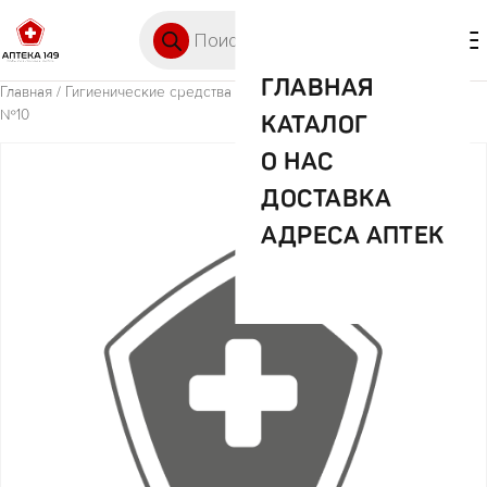
Перейти к содержимому
Поиск товаров
🛒 0
М
ГЛАВНАЯ
Главная
/
Гигиенические средства
/ Премиал бумаж.платочки лимон
№10
КАТАЛОГ
О НАС
ДОСТАВКА
АДРЕСА АПТЕК