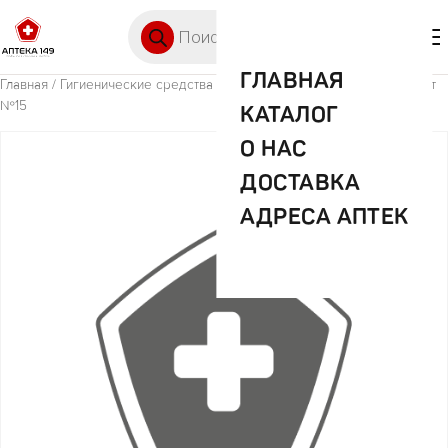
Перейти к содержимому
Поиск товаров
🛒 0
М
ГЛАВНАЯ
Главная
/
Гигиенические средства
/ Салфетки Аура влажные антибакт
№15
КАТАЛОГ
О НАС
ДОСТАВКА
АДРЕСА АПТЕК