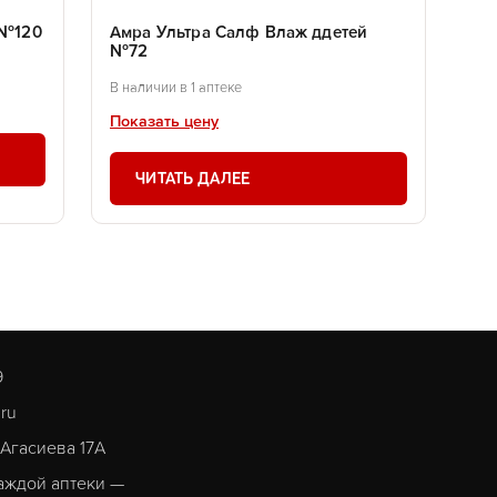
 №120
Амра Ультра Салф Влаж ддетей
№72
В наличии в 1 аптеке
Показать цену
ЧИТАТЬ ДАЛЕЕ
9
.ru
. Агасиева 17А
аждой аптеки —