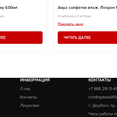
жир 600мл
Амра салфетки влаж. Лондон
еке
В наличии в 2 аптеках
Показать цену
ЛЕЕ
ЧИТАТЬ ДАЛЕЕ
ИНФОРМАЦИЯ
КОНТАКТЫ
О нас
+7 988 291-11-4
Контакты
info@apteka149
Лицензия
г. Дербент, пр
Часы работы к