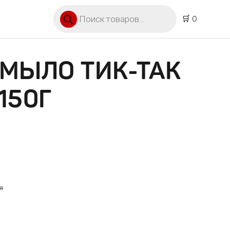
Поиск товаров
🛒 0
МЫЛО ТИК-ТАК
150Г
а