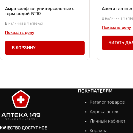
Амра салф вл универсальные с
Азелит анти 
терм водой №10
В наличии в 1 апт
В наличии в 4 аптеках
Показать цену
Показать цену
ЧИТАТЬ ДА
В КОРЗИНУ
ПОКУПАТЕЛЯМ
Каталог товаров
Адреса аптек
Личный кабинет
КАЧЕСТВО ДОСТУПНОЕ
Корзина