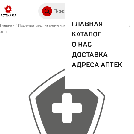
Перейти к содержимому
Поиск товаров
🛒 0
М
ГЛАВНАЯ
Главная
/
Изделия мед. назначения (ИМН)
/ Аптечка 11 л. с вкладышем
зел.
КАТАЛОГ
О НАС
ДОСТАВКА
АДРЕСА АПТЕК