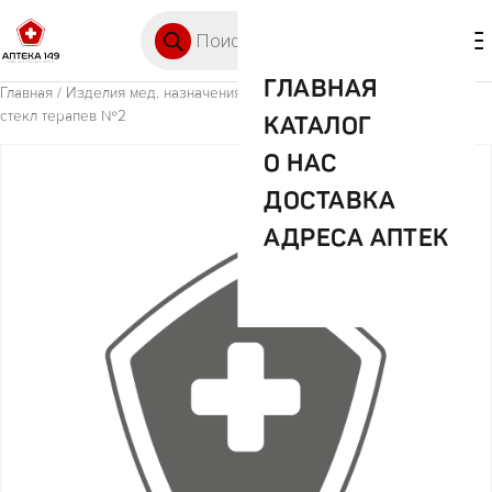
Перейти к содержимому
Поиск товаров
🛒 0
М
ГЛАВНАЯ
Главная
/
Изделия мед. назначения (ИМН)
/ Банки сухие вакуум пол/
стекл терапев №2
КАТАЛОГ
О НАС
ДОСТАВКА
АДРЕСА АПТЕК