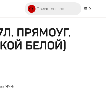
Поиск товаров
🛒 0
7Л. ПРЯМОУГ.
ВКОЙ БЕЛОЙ)
ия (ИМН)