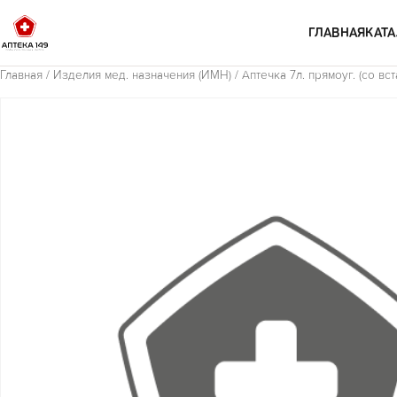
Перейти к содержимому
ГЛАВНАЯ
КАТА
Главная
/
Изделия мед. назначения (ИМН)
/ Аптечка 7л. прямоуг. (со вс