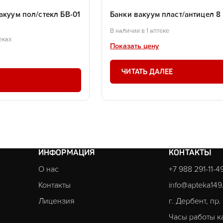
акуум пол/стекл БВ-01
Банки вакуум пласт/антицел 8
В наличии в 1 аптеке
еках
Показать цену
ЧИТАТЬ ДАЛЕЕ
ИНФОРМАЦИЯ
КОНТАКТЫ
О нас
+7 988 291-11-4
Контакты
info@apteka149
Лицензия
г. Дербент, пр
Часы работы к