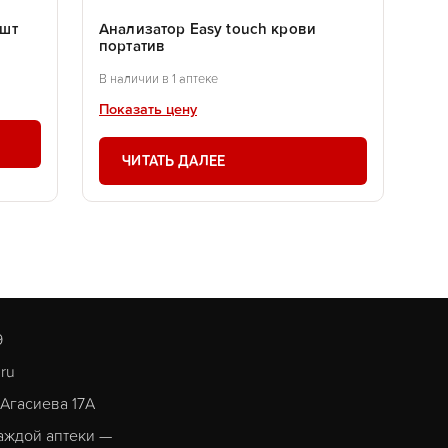
 шт
Анализатор Еasy touch крови
портатив
В наличии в 1 аптеке
Показать цену
ЧИТАТЬ ДАЛЕЕ
9
.ru
. Агасиева 17А
аждой аптеки —