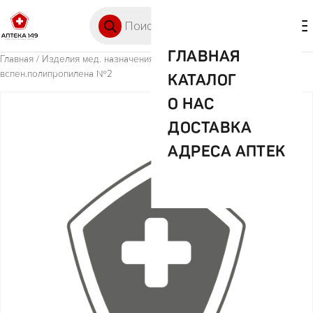
Перейти к содержимому
Поиск товаров
🛒 0
М
ГЛАВНАЯ
Главная
/
Изделия мед. назначения (ИМН)
/ Беруши из
вспен.полипропилена №2
КАТАЛОГ
О НАС
ДОСТАВКА
АДРЕСА АПТЕК