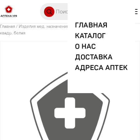
Перейти к содержимому
Поиск товаров
🛒 0
М
ГЛАВНАЯ
Главная
/
Изделия мед. назначения (ИМН)
/ Аптечка Доктор + 8.5 л.
квадр. белая
КАТАЛОГ
О НАС
ДОСТАВКА
АДРЕСА АПТЕК