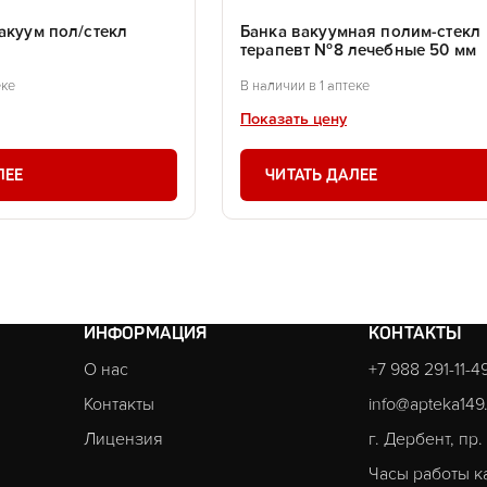
акуум пол/стекл
Банка вакуумная полим-стекл
терапевт №8 лечебные 50 мм
еке
В наличии в 1 аптеке
Показать цену
ЛЕЕ
ЧИТАТЬ ДАЛЕЕ
ИНФОРМАЦИЯ
КОНТАКТЫ
О нас
+7 988 291-11-4
Контакты
info@apteka149
Лицензия
г. Дербент, пр
Часы работы к