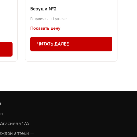
Беруши №2
В наличии в 1 аптеке
Показать цену
ЧИТАТЬ ДАЛЕЕ
9
.ru
. Агасиева 17А
аждой аптеки —