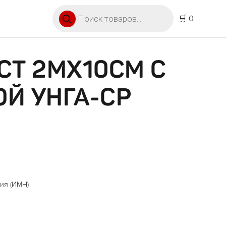
Поиск товаров
🛒 0
СТ 2МХ10СМ С
Й УНГА-СР
ия (ИМН)