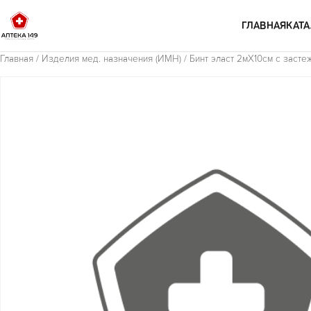
Перейти к содержимому
ГЛАВНАЯ
КАТА
Главная
/
Изделия мед. назначения (ИМН)
/ Бинт эласт 2мХ10см с засте