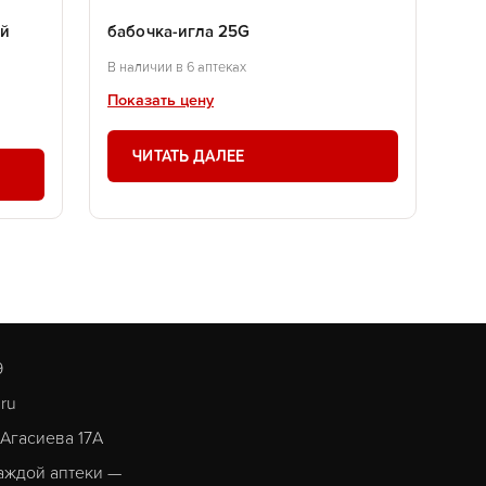
ый
бабочка-игла 25G
В наличии в 6 аптеках
Показать цену
ЧИТАТЬ ДАЛЕЕ
9
.ru
. Агасиева 17А
аждой аптеки —