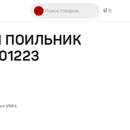
Поиск товаров
🛒 0
И ПОИЛЬНИК
101223
ия (ИМН)