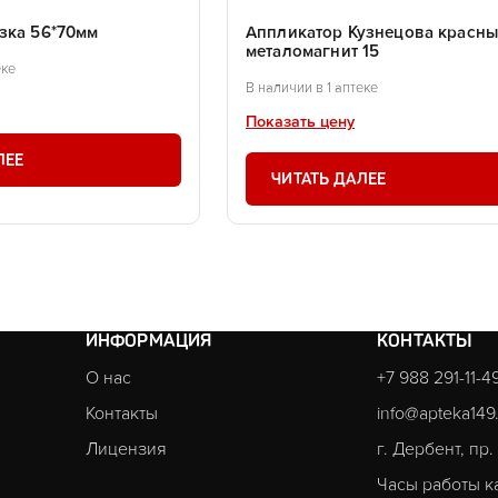
зка 56*70мм
Аппликатор Кузнецова красн
металомагнит 15
еке
В наличии в 1 аптеке
Показать цену
ЛЕЕ
ЧИТАТЬ ДАЛЕЕ
ИНФОРМАЦИЯ
КОНТАКТЫ
О нас
+7 988 291-11-4
Контакты
info@apteka149
Лицензия
г. Дербент, пр
Часы работы к