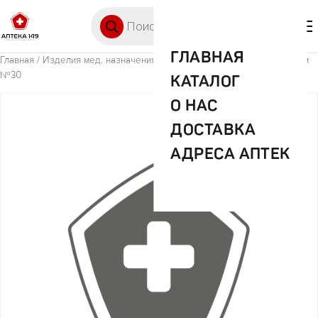
Перейти к содержимому
Поиск товаров
🛒 0
М
ГЛАВНАЯ
Главная
/
Изделия мед. назначения (ИМН)
/ Подгузники Сени Медиум
№30
КАТАЛОГ
О НАС
ДОСТАВКА
АДРЕСА АПТЕК