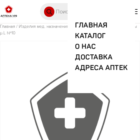
Перейти к содержимому
Поиск товаров
🛒 0
М
ГЛАВНАЯ
Главная
/
Изделия мед. назначения (ИМН)
/ Сени Пентс классик трусы
р.L №10
КАТАЛОГ
О НАС
ДОСТАВКА
АДРЕСА АПТЕК