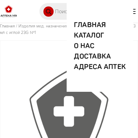
Перейти к содержимому
Поиск товаров
🛒 0
М
ГЛАВНАЯ
Главная
/
Изделия мед. назначения (ИМН)
/ Шприц однораз 3-х комп 3
мл с иглой 23G №1
КАТАЛОГ
О НАС
ДОСТАВКА
АДРЕСА АПТЕК