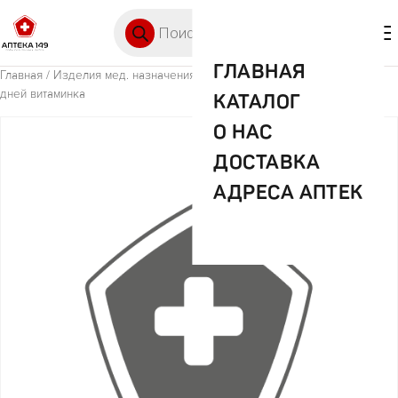
Перейти к содержимому
Поиск товаров
🛒 0
М
ГЛАВНАЯ
Главная
/
Изделия мед. назначения (ИМН)
/ Таблетница — пилюля 7
дней витаминка
КАТАЛОГ
О НАС
ДОСТАВКА
АДРЕСА АПТЕК