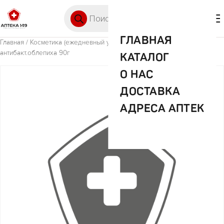
Перейти к содержимому
Поиск товаров
🛒 0
М
ГЛАВНАЯ
Главная
/
Косметика (ежедневный уход)
/ Абсолют мыло
антибакт.облепиха 90г
КАТАЛОГ
О НАС
ДОСТАВКА
АДРЕСА АПТЕК