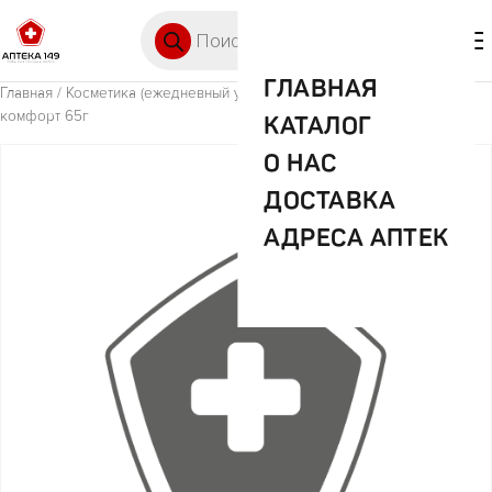
Перейти к содержимому
Поиск товаров
🛒 0
М
ГЛАВНАЯ
Главная
/
Косметика (ежедневный уход)
/ Арко крем для бритья
комфорт 65г
КАТАЛОГ
О НАС
ДОСТАВКА
АДРЕСА АПТЕК