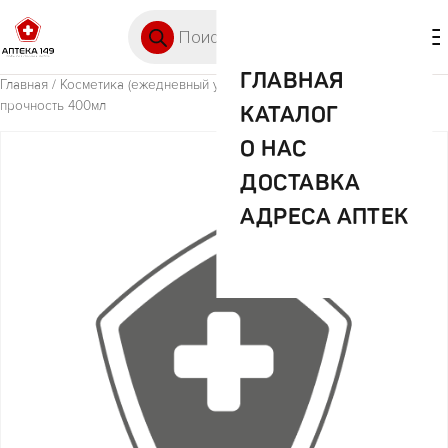
Перейти к содержимому
Поиск товаров
🛒 0
М
ГЛАВНАЯ
Главная
/
Косметика (ежедневный уход)
/ Элсев супербальзам ультра
прочность 400мл
КАТАЛОГ
О НАС
ДОСТАВКА
АДРЕСА АПТЕК