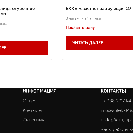
длица огуречное
EXXE маска тонизирующая 27
 мл
В наличии в 1 аптеке
еках
Показать цену
ЧИТАТЬ ДАЛЕЕ
ЛЕЕ
ИНФОРМАЦИЯ
КОНТАКТЫ
О нас
+7 988 291-11-4
Контакты
info@apteka149
Лицензия
г. Дербент, пр
Часы работы к