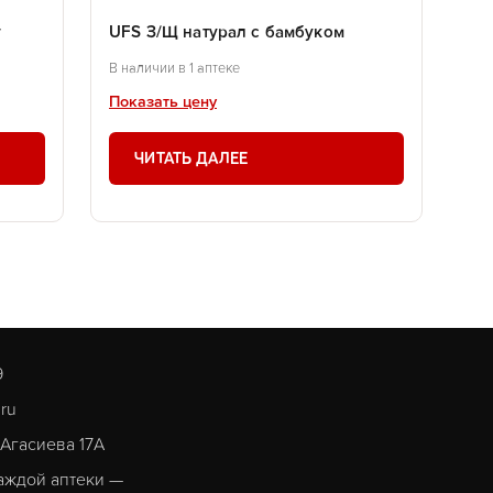
г
UFS З/Щ натурал с бамбуком
В наличии в 1 аптеке
Показать цену
ЧИТАТЬ ДАЛЕЕ
9
.ru
. Агасиева 17А
аждой аптеки —