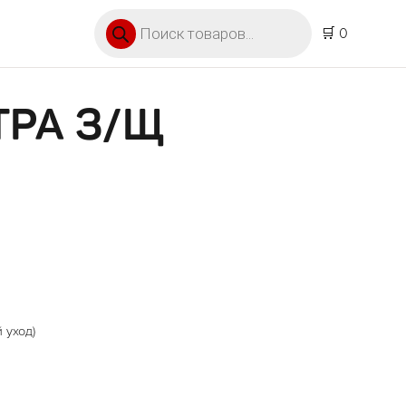
Поиск товаров
🛒 0
ТРА З/Щ
 уход)