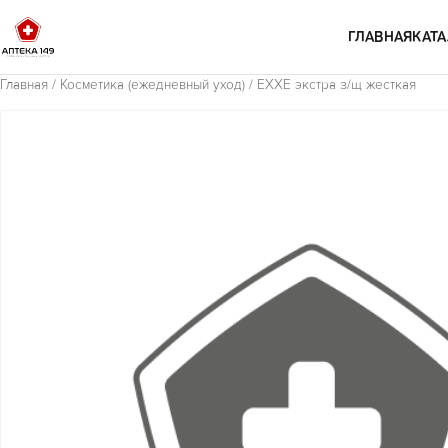
Перейти к содержимому
ГЛАВНАЯ
КАТА
Главная
/
Косметика (ежедневный уход)
/ EXXE экстра з/щ жесткая