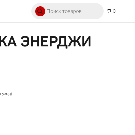
Поиск товаров
🛒 0
СКА ЭНЕРДЖИ
 уход)