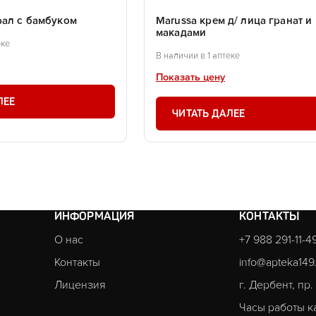
рал с бамбуком
Marussa крем д/ лица гранат и
макадами
еке
В наличии в 1 аптеке
Показать цену
ЛЕЕ
ЧИТАТЬ ДАЛЕЕ
ИНФОРМАЦИЯ
КОНТАКТЫ
О нас
+7 988 291-11-4
Контакты
info@apteka149
Лицензия
г. Дербент, пр
Часы работы к