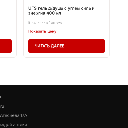
UFS гель д/душа с углем сила и
энергия 400 мл
В наличии в 1 аптеке
Показать цену
ЧИТАТЬ ДАЛЕЕ
9
.ru
. Агасиева 17А
аждой аптеки —