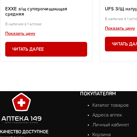
EXXE з/щ суперочищающая
UFS З/Щ нату
средняя
В наличии в 1 апт
В наличии в 1 аптеке
Показать цену
Показать цену
ЧИТАТЬ ДА
ЧИТАТЬ ДАЛЕЕ
ПОКУПАТЕЛЯМ
Каталог товаров
Адреса аптек
Личный кабинет
КАЧЕСТВО ДОСТУПНОЕ
Корзина