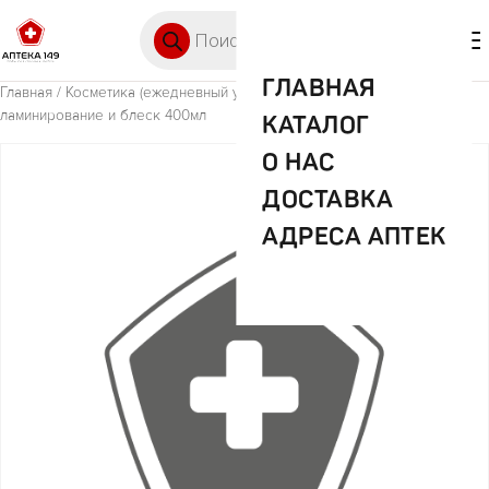
Перейти к содержимому
Поиск товаров
🛒 0
М
ГЛАВНАЯ
Главная
/
Косметика (ежедневный уход)
/ Гарньер Фруктис шампунь
ламинирование и блеск 400мл
КАТАЛОГ
О НАС
ДОСТАВКА
АДРЕСА АПТЕК