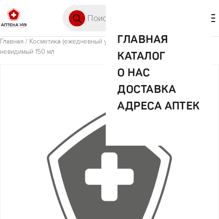
Перейти к содержимому
Поиск товаров
🛒 0
М
ГЛАВНАЯ
Главная
/
Косметика (ежедневный уход)
/ EXXE антиперсп.фреш спа
невидимый 150 мл
КАТАЛОГ
О НАС
ДОСТАВКА
АДРЕСА АПТЕК