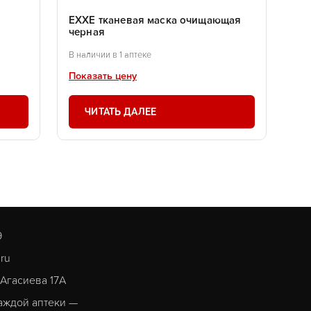
EXXE тканевая маска очищающая
черная
В наличии в 1 аптеке
Показать цену
ЧИТАТЬ ДАЛЕЕ
9
.ru
. Агасиева 17А
аждой аптеки —