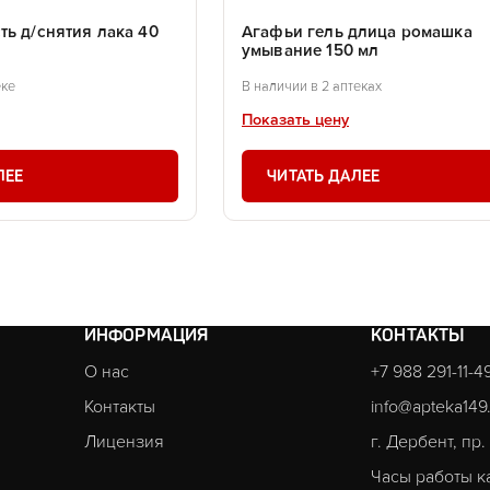
ь д/снятия лака 40
Агафьи гель длица ромашка
умывание 150 мл
еке
В наличии в 2 аптеках
Показать цену
ЛЕЕ
ЧИТАТЬ ДАЛЕЕ
ИНФОРМАЦИЯ
КОНТАКТЫ
О нас
+7 988 291-11-4
Контакты
info@apteka149
Лицензия
г. Дербент, пр
Часы работы к