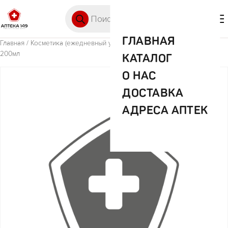
Перейти к содержимому
Поиск товаров
🛒 0
М
ГЛАВНАЯ
Главная
/
Косметика (ежедневный уход)
/ Синергетик молочко д/лица
200мл
КАТАЛОГ
О НАС
ДОСТАВКА
АДРЕСА АПТЕК